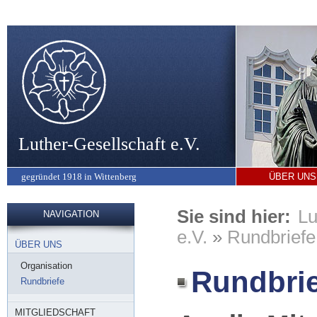
Luther-Gesellschaft e.V.
gegründet 1918 in Wittenberg
ÜBER UNS
Sie sind hier:
Lu
NAVIGATION
e.V.
»
Rundbriefe
ÜBER UNS
Organisation
Rundbrie
Rundbriefe
MITGLIEDSCHAFT