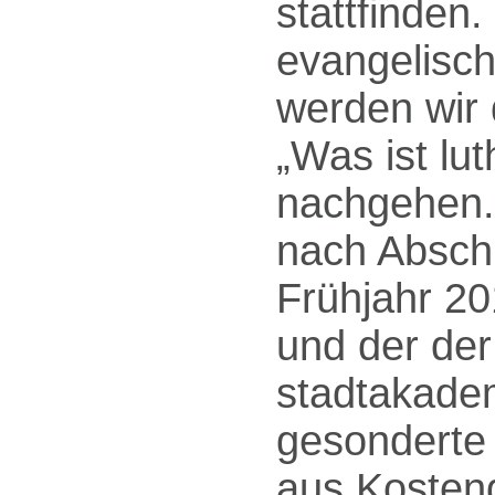
stattfinden
evangelisc
werden wir 
„Was ist lu
nachgehen.
nach Absch
Frühjahr 2
und der der
stadtakadem
gesonderte s
aus Kosteng