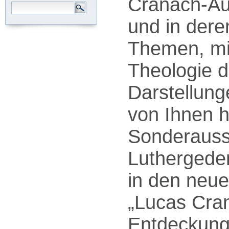
Cranach-Au
und in der
Themen, mit
Theologie d
Darstellunge
von Ihnen h
Sonderausst
Luthergeden
in den neu
„Lucas Cra
Entdeckung 