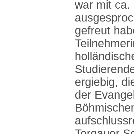
war mit ca.
ausgesproc
gefreut hab
Teilnehmeri
holländisch
Studierende
ergiebig, d
der Evangel
Böhmischen
aufschlussr
Torgauer S