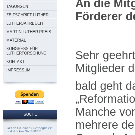
An die Mit
TAGUNGEN
Förderer d
ZEITSCHRIFT LUTHER
LUTHERJAHRBUCH
MARTIN-LUTHER-PREIS
MATERIAL
KONGRESS FÜR
Sehr geehr
LUTHERFORSCHUNG
KONTAKT
Mitglieder 
IMPRESSUM
bald geht d
„Reformatio
Manche von
SUCHE
mehrere der
Geben Sie einen Suchbegriff ein
und drücken Sie ENTER.