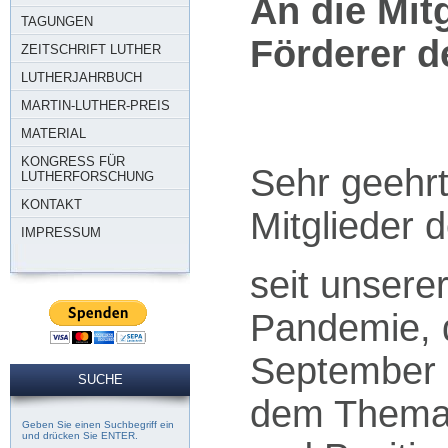
An die Mit
TAGUNGEN
Förderer 
ZEITSCHRIFT LUTHER
LUTHERJAHRBUCH
14. J
MARTIN-LUTHER-PREIS
MATERIAL
KONGRESS FÜR
Sehr geehr
LUTHERFORSCHUNG
KONTAKT
Mitglieder 
IMPRESSUM
seit unsere
Pandemie, 
September 
SUCHE
dem Thema 
Geben Sie einen Suchbegriff ein
und drücken Sie ENTER.