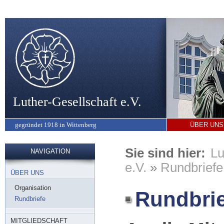
Luther-Gesellschaft e.V.
gegründet 1918 in Wittenberg
ÜBER UNS
Sie sind hier:
Lu
NAVIGATION
e.V.
»
Rundbriefe
ÜBER UNS
Organisation
Rundbrie
Rundbriefe
MITGLIEDSCHAFT