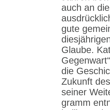
auch an die
ausdrücklic
gute gemei
diesjährige
Glaube. Ka
Gegenwart“.
die Geschi
Zukunft des
seiner Weit
gramm entn