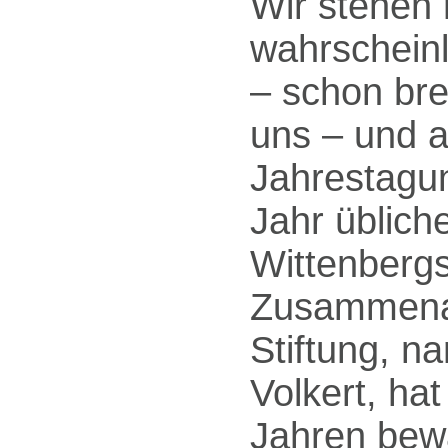
Wir stehen
wahrschein
– schon bre
uns – und a
Jahrestagu
Jahr üblich
Wittenbergs 
Zusammenar
Stiftung, n
Volkert, hat
Jahren bew