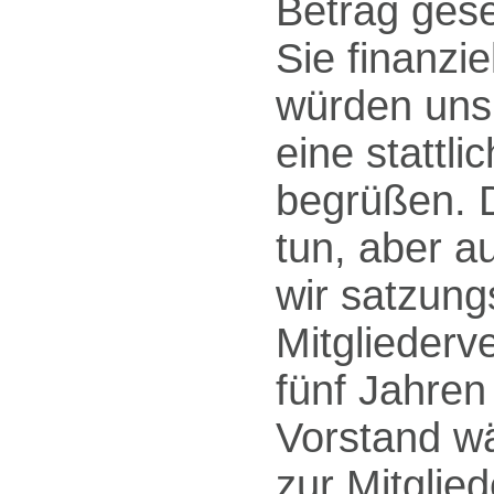
Betrag gese
Sie finanzie
würden uns 
eine stattli
begrüßen. 
tun, aber a
wir satzung
Mitglieder
fünf Jahre
Vorstand w
zur Mitglie