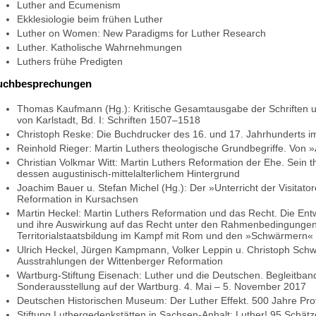
Luther and Ecumenism
Ekklesiologie beim frühen Luther
Luther on Women: New Paradigms for Luther Research
Luther. Katholische Wahrnehmungen
Luthers frühe Predigten
uchbesprechungen
Thomas Kaufmann (Hg.): Kritische Gesamtausgabe der Schriften u
von Karlstadt, Bd. I: Schriften 1507–1518
Christoph Reske: Die Buchdrucker des 16. und 17. Jahrhunderts 
Reinhold Rieger: Martin Luthers theologische Grundbegriffe. Von 
Christian Volkmar Witt: Martin Luthers Reformation der Ehe. Sein 
dessen augustinisch-mittelalterlichem Hintergrund
Joachim Bauer u. Stefan Michel (Hg.): Der »Unterricht der Visitat
Reformation in Kursachsen
Martin Heckel: Martin Luthers Reformation und das Recht. Die Ent
und ihre Auswirkung auf das Recht unter den Rahmenbedingungen
Territorialstaatsbildung im Kampf mit Rom und den »Schwärmern«
Ulrich Heckel, Jürgen Kampmann, Volker Leppin u. Christoph Schwö
Ausstrahlungen der Wittenberger Reformation
Wartburg-Stiftung Eisenach: Luther und die Deutschen. Begleitban
Sonderausstellung auf der Wartburg. 4. Mai – 5. November 2017
Deutschen Historischen Museum: Der Luther Effekt. 500 Jahre Prot
Stiftung Luthergedenkstätten in Sachsen-Anhalt: Luther! 95 Schät