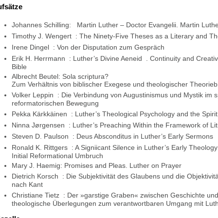
fsätze
Johannes Schilling: Martin Luther – Doctor Evangelii. Martin Luth
Timothy J. Wengert : The Ninety-Five Theses as a Literary and Th
Irene Dingel : Von der Disputation zum Gespräch
Erik H. Herrmann : Luther’s Divine Aeneid . Continuity and Creativ
Bible
Albrecht Beutel: Sola scriptura?
Zum Verhältnis von biblischer Exegese und theologischer Theorieb
Volker Leppin : Die Verbindung von Augustinismus und Mystik im sp
reformatorischen Bewegung
Pekka Kärkkäinen : Luther’s Theological Psychology and the Spirit
Ninna Jørgensen : Luther’s Preaching Within the Framework of Litu
Steven D. Paulson : Deus Absconditus in Luther’s Early Sermons
Ronald K. Rittgers : A Signiicant Silence in Luther’s Early Theolog
Initial Reformational Umbruch
Mary J. Haemig: Promises and Pleas. Luther on Prayer
Dietrich Korsch : Die Subjektivität des Glaubens und die Objektivität
nach Kant
Christiane Tietz : Der »garstige Graben« zwischen Geschichte un
theologische Überlegungen zum verantwortbaren Umgang mit Luth