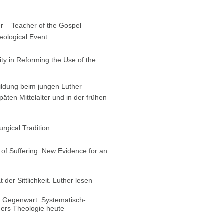
er – Teacher of the Gospel
eological Event
ity in Reforming the Use of the
ildung beim jungen Luther
äten Mittelalter und in der frühen
rgical Tradition
y of Suffering. New Evidence for an
 der Sittlichkeit. Luther lesen
d Gegenwart. Systematisch-
ers Theologie heute