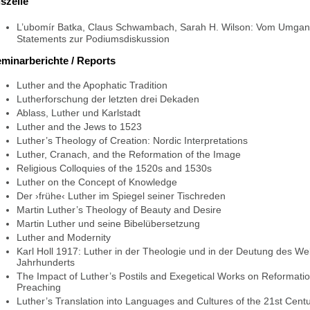
szelle
L’ubomír Batka, Claus Schwambach, Sarah H. Wilson: Vom Umgang
Statements zur Podiumsdiskussion
minarberichte / Reports
Luther and the Apophatic Tradition
Lutherforschung der letzten drei Dekaden
Ablass, Luther und Karlstadt
Luther and the Jews to 1523
Luther’s Theology of Creation: Nordic Interpretations
Luther, Cranach, and the Reformation of the Image
Religious Colloquies of the 1520s and 1530s
Luther on the Concept of Knowledge
Der ›frühe‹ Luther im Spiegel seiner Tischreden
Martin Luther’s Theology of Beauty and Desire
Martin Luther und seine Bibelübersetzung
Luther and Modernity
Karl Holl 1917: Luther in der Theologie und in der Deutung des W
Jahrhunderts
The Impact of Luther’s Postils and Exegetical Works on Reformat
Preaching
Luther’s Translation into Languages and Cultures of the 21st Cent