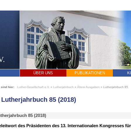
V.
ÜBER UNS
PUBLIKATIONEN
K
 sind hier:
Luther-Gesellschaft e.V.
»
Lutherjahrbuch
»
Ältere Ausgaben
»
Lutherjahrbuch 85
Lutherjahrbuch 85 (2018)
therjahrbuch 85 (2018)
leitwort des Präsidenten des 13. Internationalen Kongresses fü