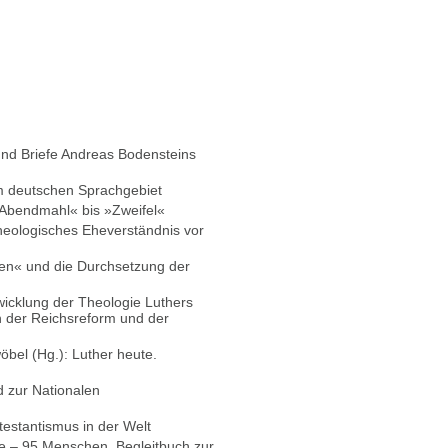
nd Briefe Andreas Bodensteins
im deutschen Sprachgebiet
»Abendmahl« bis »Zweifel«
theologisches Eheverständnis vor
oren« und die Durchsetzung der
wicklung der Theologie Luthers
 der Reichsreform und der
bel (Hg.): Luther heute.
d zur Nationalen
estantismus in der Welt
ze – 95 Menschen. Begleitbuch zur